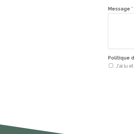
Message
*
Politique 
J'ai lu e