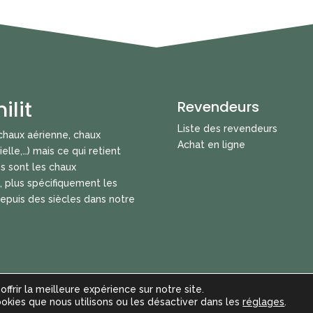
ilit
Revendeurs
Liste des revendeurs
 chaux aérienne, chaux
Achat en ligne
ielle,…) mais ce qui retient
es sont les chaux
, plus spécifiquement les
depuis des siècles dans notre
ffrir la meilleure expérience sur notre site.
ilisation des cookies
-
© 2026 Chaux Unilit | Design par Amaury C
ookies que nous utilisons ou les désactiver dans les
réglages
.